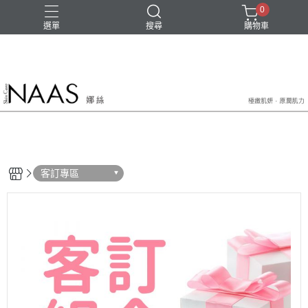
0
選單
搜尋
購物車
客訂專區